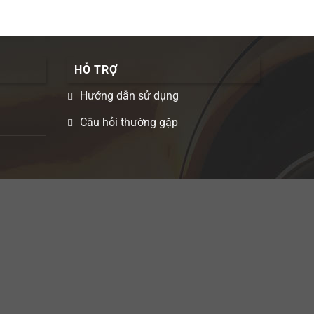
HỖ TRỢ
Hướng dẫn sử dụng
Câu hỏi thường gặp