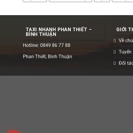
TAXI NHANH PHAN THIẾT –
GIỚI T
BÌNH THUẬN
Về chú
Hotline: 0849 86 77 88
Tuyển
Phan Thiết, Bình Thuận
Đối tá