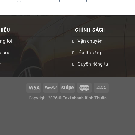
HIỆU
CHÍNH SÁCH
ng tôi
Vận chuyển
 dụng
Bồi thường
c
Quyền riêng tư
Copyright 2026 ©
Taxi nhanh Bình Thuận