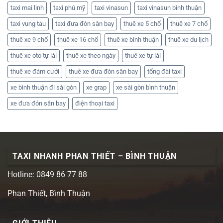
taxi mai linh
taxi phú mỹ
taxi vinasun
taxi vinasun bình thuận
taxi vung tau
taxi đưa đón sân bay
thuê xe 5 chổ
thuê xe 7 chổ
thuê xe 9 chổ
thuê xe 16 chổ
thuê xe bình thuận
thuê xe du lịch
thuê xe oto tự lái
thuê xe theo ngày
thuê xe tự lái
thuê xe đám cưới
thuê xe đưa đón sân bay
tổng đài taxi
xe bình thuận đi sài gòn
xe grap
xe sài gòn bình thuận
xe đưa đón sân bay
điện thoại taxi
TAXI NHANH PHAN THIẾT – BÌNH THUẬN
Hotline: 0849 86 77 88
Phan Thiết, Bình Thuận