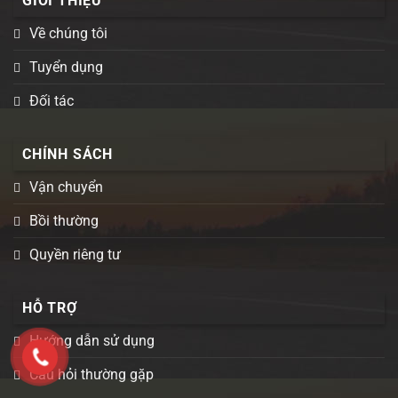
GIỚI THIỆU
Về chúng tôi
Tuyển dụng
Đối tác
CHÍNH SÁCH
Vận chuyển
Bồi thường
Quyền riêng tư
HỖ TRỢ
Hướng dẫn sử dụng
Câu hỏi thường gặp