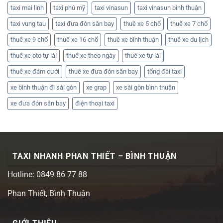
taxi mai linh
taxi phú mỹ
taxi vinasun
taxi vinasun bình thuận
taxi vung tau
taxi đưa đón sân bay
thuê xe 5 chổ
thuê xe 7 chổ
thuê xe 9 chổ
thuê xe 16 chổ
thuê xe bình thuận
thuê xe du lịch
thuê xe oto tự lái
thuê xe theo ngày
thuê xe tự lái
thuê xe đám cưới
thuê xe đưa đón sân bay
tổng đài taxi
xe bình thuận đi sài gòn
xe grap
xe sài gòn bình thuận
xe đưa đón sân bay
điện thoại taxi
TAXI NHANH PHAN THIẾT – BÌNH THUẬN
Hotline: 0849 86 77 88
Phan Thiết, Bình Thuận