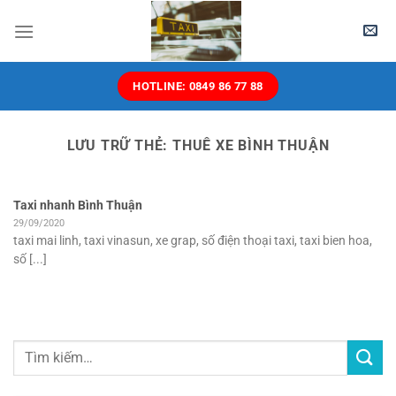
Chuyển
đến
nội
dung
HOTLINE: 0849 86 77 88
LƯU TRỮ THẺ:
THUÊ XE BÌNH THUẬN
Taxi nhanh Bình Thuận
29/09/2020
taxi mai linh, taxi vinasun, xe grap, số điện thoại taxi, taxi bien hoa,
số [...]