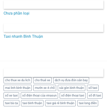
CHUYÊN MỤC
Chưa phần loại
BÀI VIẾT MỚI
Taxi nhanh Bình Thuận
THẺ
cho thue xe du lich
cho thuê xe
dịch vụ đưa đón sân bay
mai linh bình thuận
mướn xe 4 chỗ
sài gòn bình thuận
số taxi
số xe taxi
số điện thoại của vinasun
số điện thoại taxi
số đt taxi
taxi bà rịa
taxi bình thuận
taxi giá rẻ bình thuận
taxi long điền