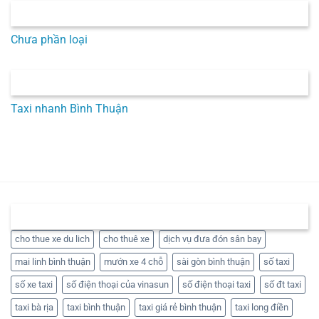
CHUYÊN MỤC
Chưa phần loại
BÀI VIẾT MỚI
Taxi nhanh Bình Thuận
THẺ
cho thue xe du lich
cho thuê xe
dịch vụ đưa đón sân bay
mai linh bình thuận
mướn xe 4 chỗ
sài gòn bình thuận
số taxi
số xe taxi
số điện thoại của vinasun
số điện thoại taxi
số đt taxi
taxi bà rịa
taxi bình thuận
taxi giá rẻ bình thuận
taxi long điền