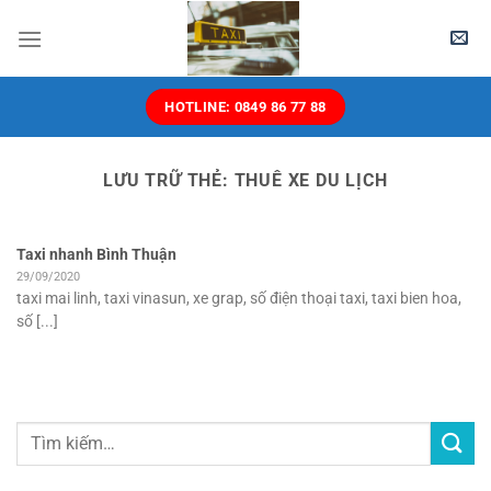
Chuyển
đến
nội
dung
HOTLINE: 0849 86 77 88
LƯU TRỮ THẺ:
THUÊ XE DU LỊCH
Taxi nhanh Bình Thuận
29/09/2020
taxi mai linh, taxi vinasun, xe grap, số điện thoại taxi, taxi bien hoa,
số [...]