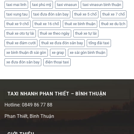
taxi mai linh
taxi phú mỹ
taxi vinasun
taxi vinasun bình thuận
taxi vung tau
taxi đưa đón sân bay
thuê xe 5 chổ
thuê xe 7 chổ
thuê xe 9 chổ
thuê xe 16 chổ
thuê xe bình thuận
thuê xe du lịch
thuê xe oto tự lái
thuê xe theo ngày
thuê xe tự lái
thuê xe đám cưới
thuê xe đưa đón sân bay
tổng đài taxi
xe bình thuận đi sài gòn
xe grap
xe sài gòn bình thuận
xe đưa đón sân bay
điện thoại taxi
TAXI NHANH PHAN THIẾT – BÌNH THUẬN
Hotline: 0849 86 77 88
Phan Thiết, Bình Thuận