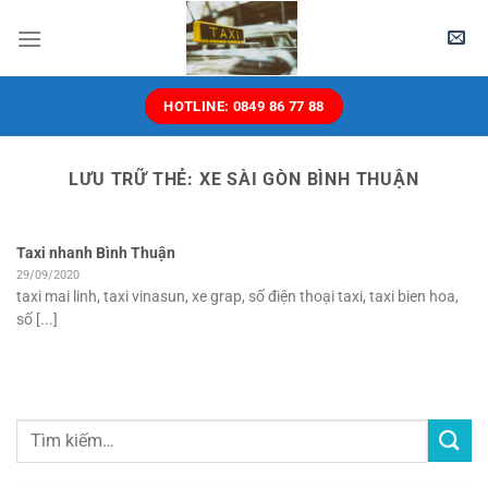
Chuyển
đến
nội
dung
HOTLINE: 0849 86 77 88
LƯU TRỮ THẺ:
XE SÀI GÒN BÌNH THUẬN
Taxi nhanh Bình Thuận
29/09/2020
taxi mai linh, taxi vinasun, xe grap, số điện thoại taxi, taxi bien hoa,
số [...]