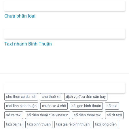
CHUYÊN MỤC
Chưa phần loại
BÀI VIẾT MỚI
Taxi nhanh Bình Thuận
THẺ
cho thue xe du lich
cho thuê xe
dịch vụ đưa đón sân bay
mai linh bình thuận
mướn xe 4 chỗ
sài gòn bình thuận
số taxi
số xe taxi
số điện thoại của vinasun
số điện thoại taxi
số đt taxi
taxi bà rịa
taxi bình thuận
taxi giá rẻ bình thuận
taxi long điền