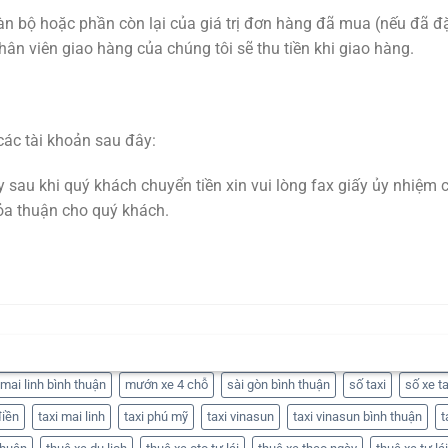
n bộ hoặc phần còn lại của giá trị đơn hàng đã mua (nếu đã đặ
hân viên giao hàng của chúng tôi sẽ thu tiền khi giao hàng.
các tài khoản sau đây:
 sau khi quý khách chuyển tiền xin vui lòng fax giấy ủy nhiệm 
ỏa thuận cho quý khách.
mai linh bình thuận
mướn xe 4 chỗ
sài gòn bình thuận
số taxi
số xe ta
điền
taxi mai linh
taxi phú mỹ
taxi vinasun
taxi vinasun bình thuận
t