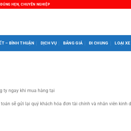
, ĐÚNG HẸN, CHUYÊN NGHIỆP
ẾT – BÌNH THUẬN
DỊCH VỤ
BẢNG GIÁ
ĐI CHUNG
LOẠI XE
ng ty ngay khi mua hàng tại
 toán sẽ gửi lại quý khách hóa đơn tài chính và nhân viên kin