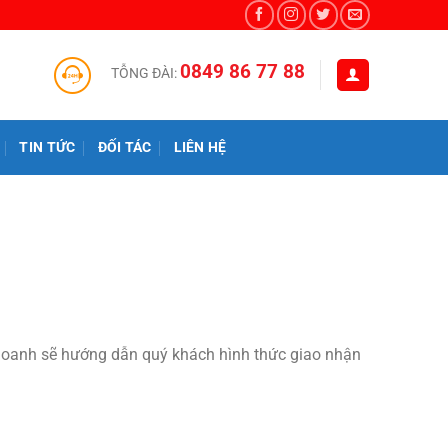
0849 86 77 88
TỖNG ĐÀI:
TIN TỨC
ĐỐI TÁC
LIÊN HỆ
h doanh sẽ hướng dẫn quý khách hình thức giao nhận