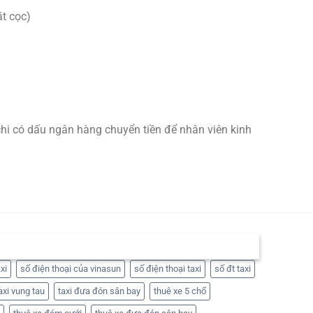
t cọc)
chi có dấu ngân hàng chuyển tiền để nhân viên kinh
xi
số điện thoại của vinasun
số điện thoại taxi
số đt taxi
axi vung tau
taxi đưa đón sân bay
thuê xe 5 chổ