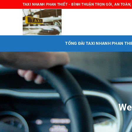
Chuyển
TAXI NHANH PHAN THIẾT - BÌNH THUẬN TRỌN GÓI, AN TOÀN
đến
nội
dung
TỔNG ĐÀI TAXI NHANH PHAN THI
We