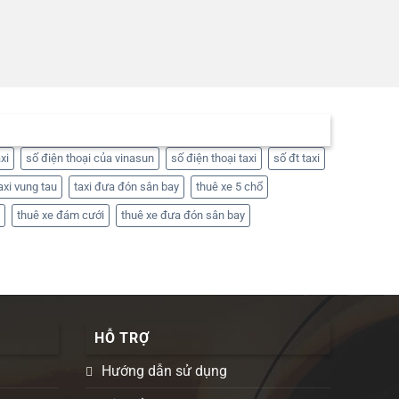
xi
số điện thoại của vinasun
số điện thoại taxi
số đt taxi
axi vung tau
taxi đưa đón sân bay
thuê xe 5 chổ
thuê xe đám cưới
thuê xe đưa đón sân bay
HỖ TRỢ
Hướng dẫn sử dụng