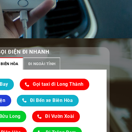
GỌI ĐIỆN ĐI NHANH
 BIÊN HÒA
ĐI NGOÀI TỈNH
 Bay
Gọi taxi đi Long Thành
iện
Đi Bến xe Biên Hòa
 Bửu Long
Đi Vườn Xoài