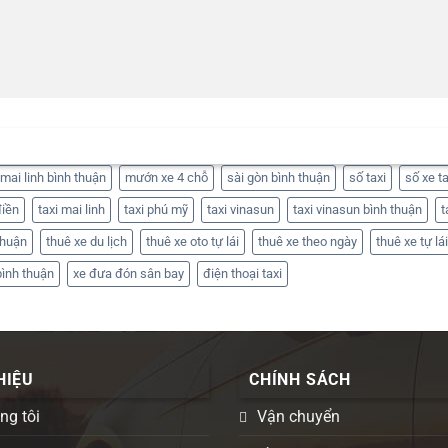
mai linh bình thuận
mướn xe 4 chỗ
sài gòn bình thuận
số taxi
số xe ta
điền
taxi mai linh
taxi phú mỹ
taxi vinasun
taxi vinasun bình thuận
t
thuận
thuê xe du lịch
thuê xe oto tự lái
thuê xe theo ngày
thuê xe tự lái
bình thuận
xe đưa đón sân bay
điện thoại taxi
HIỆU
CHÍNH SÁCH
ng tôi
Vận chuyển