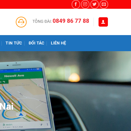
0849 86 77 88
TỖNG ĐÀI:
TIN TỨC
ĐỐI TÁC
LIÊN HỆ
Nai