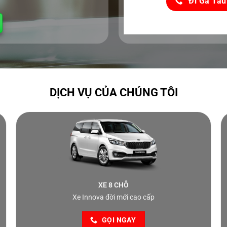
Đi Ga Tàu
DỊCH VỤ CỦA CHÚNG TÔI
XE 8 CHỖ
Xe Innova đời mới cao cấp
GỌI NGAY