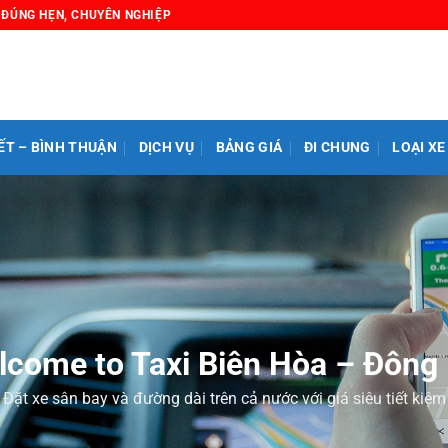
, ĐÚNG HẸN, CHUYÊN NGHIỆP
ẾT – BÌNH THUẬN
DỊCH VỤ
BẢNG GIÁ
ĐI CHUNG
LOẠI XE
lcome to Taxi Biên Hòa – Đông 
Đặt xe sân bay và đường dài trên cả nước với giá siêu tiết kiệm