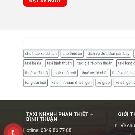
ĐẶT XE NGAY
THẺ
cho thue xe du lich
cho thuê xe
dịch vụ đưa đón sân bay
taxi bà rịa
taxi bình thuận
taxi giá rẻ bình thuận
taxi long 
thuê xe 7 chổ
thuê xe 9 chổ
thuê xe 16 chổ
thuê xe bình 
tổng đài taxi
xe bình thuận đi sài gòn
xe grap
xe sài gòn 
TAXI NHANH PHAN THIẾT –
GIỚI T
BÌNH THUẬN
Về chú
Hotline: 0849 86 77 88